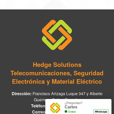
Hedge Solutions
Telecomunicaciones, Seguridad
Electrónica y Material Eléctrico
Dirección:
Francisco Arizaga Luque 347 y Alberto
Guerrero, Quito - Ecuador
¿Preguntas?
Teléfono:
+593 97 978 8888
Carlos
Correo:
info@hedge.net.ec
Online
Whatsapp