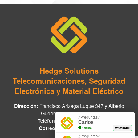
Hedge Solutions
Telecomunicaciones, Seguridad
Electrónica y Material Eléctrico
Dirección:
Francisco Arizaga Luque 347 y Alberto
Guerrero, Quito - Ecuador
¿Preguntas?
Teléfono:
+593 97 978 8888
Carlos
Correo:
info@hedge.net.ec
Online
Whatsapp
¿Preguntas?