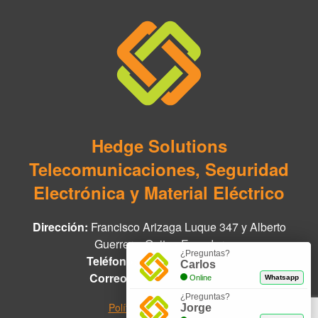
Hedge Solutions
Telecomunicaciones, Seguridad
Electrónica y Material Eléctrico
Dirección:
Francisco Arizaga Luque 347 y Alberto
Guerrero, Quito - Ecuador
¿Preguntas?
Teléfono:
+593 97 978 8888
Carlos
Correo:
info@hedge.net.ec
Online
Whatsapp
¿Preguntas?
Políticas de Privacidad
Jorge