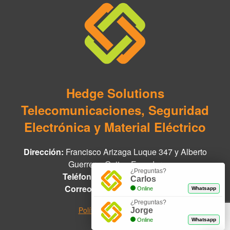
Hedge Solutions
Telecomunicaciones, Seguridad
Electrónica y Material Eléctrico
Dirección:
Francisco Arizaga Luque 347 y Alberto
Guerrero, Quito - Ecuador
¿Preguntas?
Teléfono:
+593 97 978 8888
Carlos
Correo:
info@hedge.net.ec
Online
Whatsapp
¿Preguntas?
Políticas de Privacidad
Jorge
Online
Whatsapp