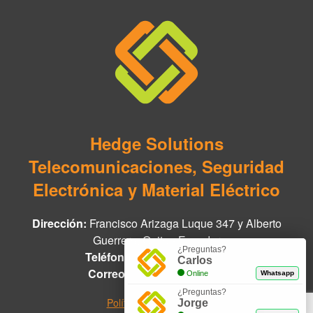
Hedge Solutions
Telecomunicaciones, Seguridad
Electrónica y Material Eléctrico
Dirección:
Francisco Arizaga Luque 347 y Alberto
Guerrero, Quito - Ecuador
¿Preguntas?
Teléfono:
+593 97 978 8888
Carlos
Correo:
info@hedge.net.ec
Online
Whatsapp
¿Preguntas?
Políticas de Privacidad
Jorge