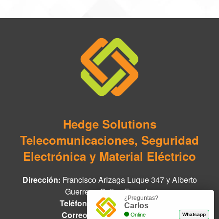
Hedge Solutions
Telecomunicaciones, Seguridad
Electrónica y Material Eléctrico
Dirección:
Francisco Arizaga Luque 347 y Alberto
Guerrero, Quito - Ecuador
¿Preguntas?
Teléfono:
+593 97 978 8888
Carlos
Correo:
info@hedge.net.ec
Online
Whatsapp