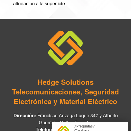
alineación a la superficie.
Hedge Solutions
Telecomunicaciones, Seguridad
Electrónica y Material Eléctrico
Dirección:
Francisco Arizaga Luque 347 y Alberto
Guerrero, Quito - Ecuador
¿Preguntas?
Teléfono:
+593 97 978 8888
Carlos