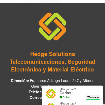
Hedge Solutions
Telecomunicaciones, Seguridad
Electrónica y Material Eléctrico
Dirección:
Francisco Arizaga Luque 347 y Alberto
Guerrero, Quito - Ecuador
¿Preguntas?
Teléfono:
+593 97 978 8888
Carlos
Correo:
info@hedge.net.ec
Online
Whatsapp
¿Preguntas?